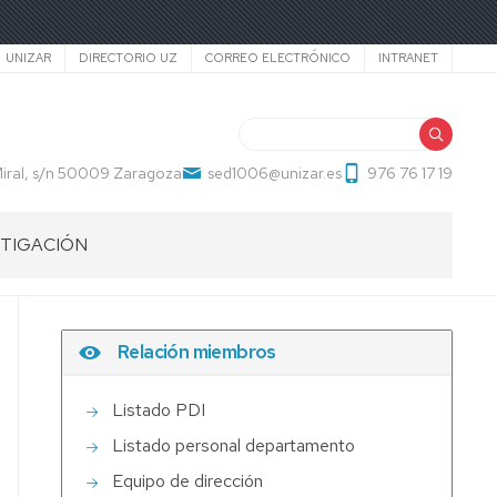
Secundario
UNIZAR
DIRECTORIO UZ
CORREO ELECTRÓNICO
INTRANET
Buscar
ral, s/n 50009 Zaragoza
sed1006@unizar.es
976 76 17 19
STIGACIÓN
OS
I-
UD
STIGACIÓN
RITION-
Relación miembros
TH,
ISE,
ONAL
ITION
STIGADOR
Listado PDI
Listado personal departamento
LOPMENT)
Equipo de dirección
AD