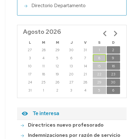
Directorio Departamento
STIGACIÓN
TERAPIA
Agosto 2026
Paginación
MIENTO
ANO
L
M
M
J
V
S
D
27
28
29
30
31
1
2
-
3
4
5
6
7
8
9
UD
10
11
12
13
14
15
16
IUZERAPY:
17
18
19
20
21
22
23
LN
24
25
26
27
28
29
30
NCES
31
1
2
3
4
5
6
ARCH
P-
ERSITY
Te interesa
GOZA
Directrices nuevo profesorado
ENF
Indemnizaciones por razón de servicio